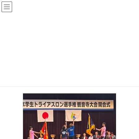
コ
ナ
大平なおあき後援会
ン
ビ
テ
ゲ
ン
ー
投稿
ツ
シ
へ
ョ
ス
ン
HOME
9月になってもまだまだ暑いですね
キ
に
2025-09-06 トライアスロン開会式
ッ
移
プ
動
2025年9月13日
2025-09-06 トライアスロン開会式