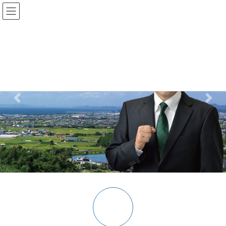
コ
ナ
大平なおあき後援会
ン
ビ
テ
ゲ
ン
ー
ツ
シ
へ
ョ
ス
ン
キ
に
ッ
移
プ
動
Previous
Next