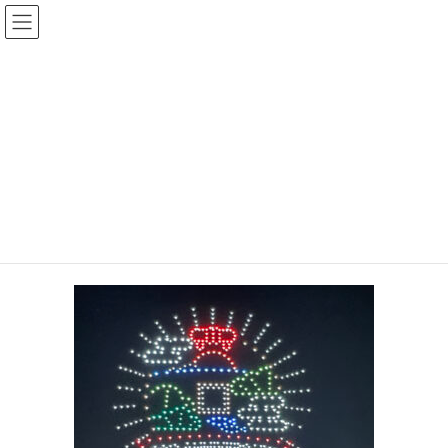
コ
ナ
大平なおあき後援会
ン
ビ
テ
ゲ
ン
ー
投稿
ツ
シ
へ
ョ
ス
ン
HOME
9月になってもまだまだ暑いですね
2025-07-19 銭形まつり ドローン
キ
に
ッ
移
プ
動
2025年9月4日
2025-07-19 銭形まつり ドローン