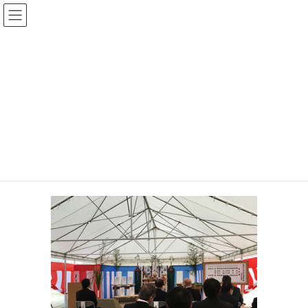
コ
ナ
大平なおあき後援会
ン
ビ
テ
ゲ
ン
ー
投稿
ツ
シ
へ
ョ
ス
ン
HOME
2020年7月24日（金曜日）
2020-07-17 豊浜小学校安全祈願祭
キ
に
ッ
移
プ
動
2020年9月3日
2020-07-17 豊浜小学校安全祈願祭