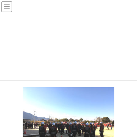
コ
ナ
大平なおあき後援会
ン
ビ
テ
ゲ
ン
ー
投稿
ツ
シ
へ
ョ
ス
ン
HOME
2020年1月6日（月曜日）
548
キ
に
ッ
移
プ
動
2020年8月19日
548