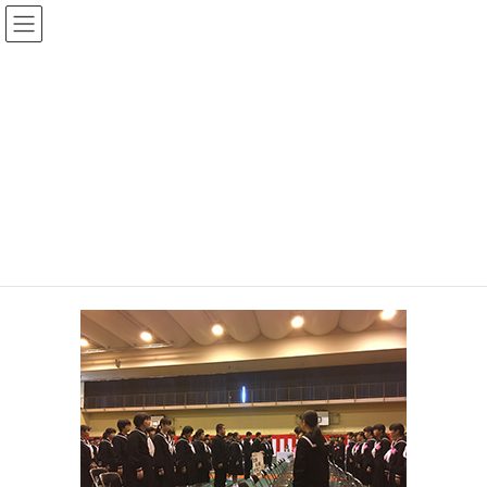
コ
ナ
大平なおあき後援会
ン
ビ
テ
ゲ
ン
ー
投稿
ツ
シ
へ
ョ
ス
ン
HOME
2019年8月19日（月曜日）
496
キ
に
ッ
移
プ
動
2020年8月19日
496