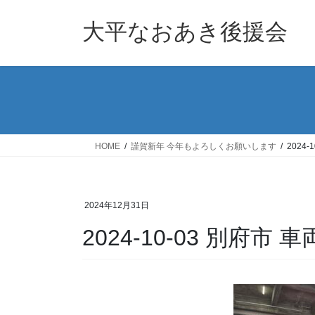
コ
ナ
ン
ビ
大平なおあき後援会
テ
ゲ
ン
ー
ツ
シ
へ
ョ
ス
ン
キ
に
ッ
移
HOME
謹賀新年 今年もよろしくお願いします
2024-
プ
動
2024年12月31日
2024-10-03 別府市 車