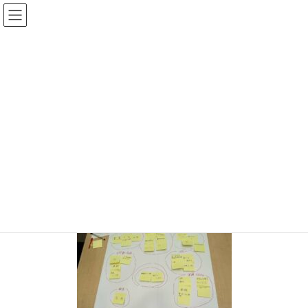
コ
ナ
大平なおあき後援会
ン
ビ
テ
ゲ
ン
ー
投稿
ツ
シ
へ
ョ
ス
ン
HOME
残暑お見舞い申し上げます
2023-08-09 ミライヱ ワークシート
キ
に
ッ
移
プ
動
2023年8月14日
2023-08-09 ミライヱ ワークシート