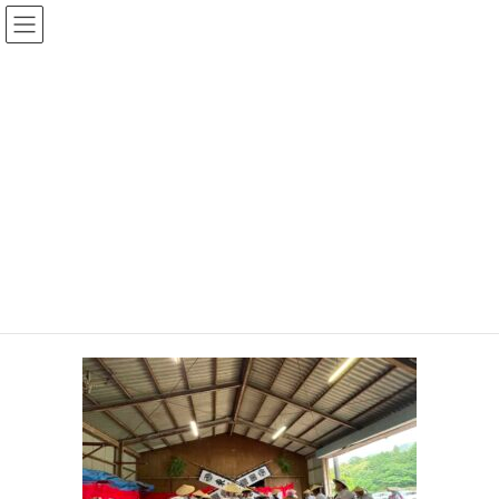
コ
ナ
大平なおあき後援会
ン
ビ
テ
ゲ
ン
ー
投稿
ツ
シ
へ
ョ
ス
ン
HOME
暑い夏が、もうそこまで
2026-06-07 田野々雨乞い踊り発表会
キ
に
ッ
移
プ
動
2026年7月6日
2026-06-07 田野々雨乞い踊り発表
会