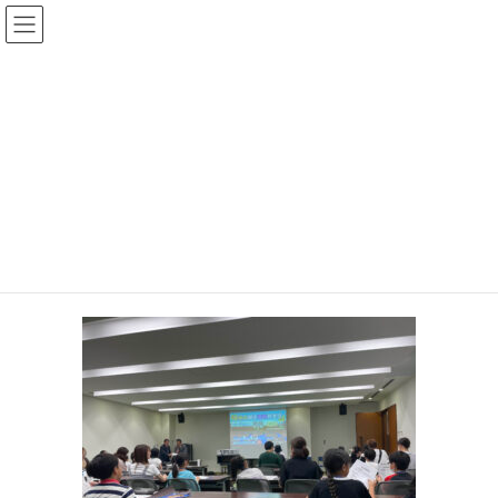
コ
ナ
大平なおあき後援会
ン
ビ
テ
ゲ
ン
ー
投稿
ツ
シ
へ
ョ
ス
ン
HOME
厳しい残暑も、もう一息
2024-08-04 夏休み親子議場見学会
キ
に
ッ
移
プ
動
2024年8月20日
2024-08-04 夏休み親子議場見学会