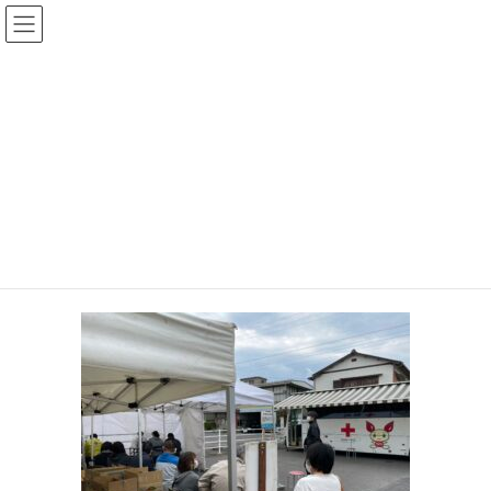
コ
ナ
大平なおあき後援会
ン
ビ
テ
ゲ
ン
ー
投稿
ツ
シ
へ
ョ
ス
ン
HOME
令和３年６月定例会が始まります
2021-05-02 09.05.41
キ
に
ッ
移
プ
動
2021年5月12日
2021-05-02 09.05.41