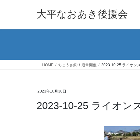
コ
ナ
ン
ビ
大平なおあき後援会
テ
ゲ
ン
ー
ツ
シ
へ
ョ
ス
ン
キ
に
ッ
移
HOME
ちょうさ祭り 通常開催
2023-10-25 ライオ
プ
動
2023年10月30日
2023-10-25 ライオ