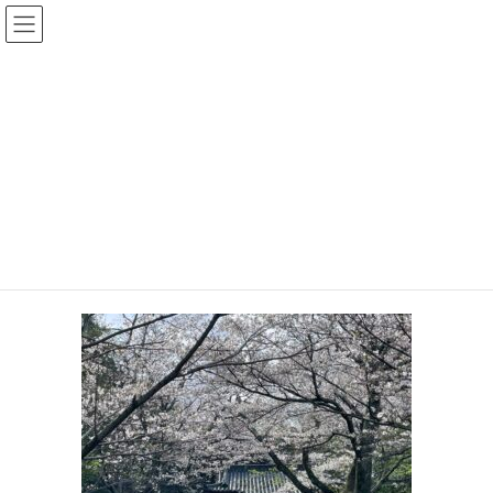
コ
ナ
大平なおあき後援会
ン
ビ
テ
ゲ
ン
ー
投稿
ツ
シ
へ
ョ
ス
ン
HOME
暑い夏が、もうそこまで
2026-04-05 五十鈴神社春季例大祭
キ
に
ッ
移
プ
動
2026年7月6日
2026-04-05 五十鈴神社春季例大祭